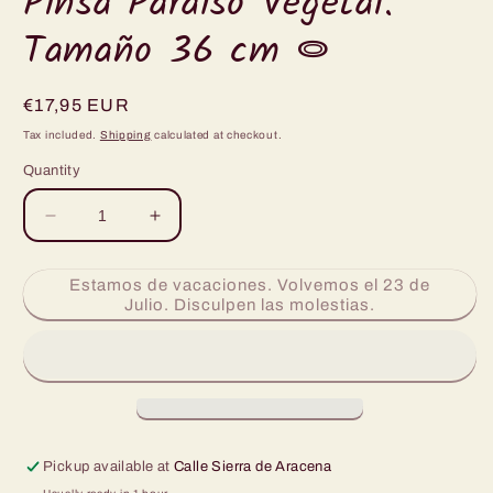
Pinsa Paraíso Vegetal.
modal
Tamaño 36 cm ⭖
Regular
€17,95 EUR
price
Tax included.
Shipping
calculated at checkout.
Quantity
Decrease
Increase
quantity
quantity
for
for
Estamos de vacaciones. Volvemos el 23 de
Pinsa
Pinsa
Julio. Disculpen las molestias.
Paraíso
Paraíso
Vegetal.
Vegetal.
Tamaño
Tamaño
36
36
cm
cm
⭖
⭖
Pickup available at
Calle Sierra de Aracena