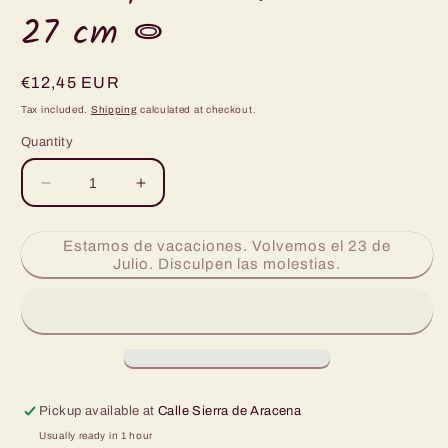
27 cm ⭖
Regular
€12,45 EUR
price
Tax included.
Shipping
calculated at checkout.
Quantity
Decrease
Increase
quantity
quantity
for
for
Estamos de vacaciones. Volvemos el 23 de
Pinsa
Pinsa
Julio. Disculpen las molestias.
Genovesa.
Genovesa.
Tamaño
Tamaño
27
27
cm
cm
⭖
⭖
Pickup available at
Calle Sierra de Aracena
Usually ready in 1 hour