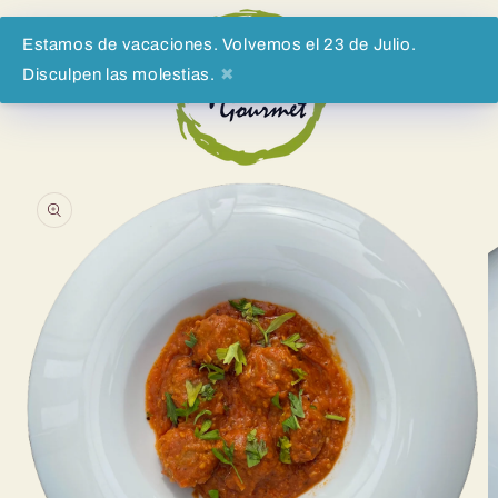
Skip to
content
Estamos de vacaciones. Volvemos el 23 de Julio.
Disculpen las molestias.
✖
Cart
Skip to
product
information