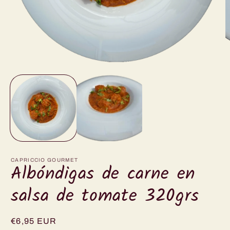
O
m
2
in
m
Open
media
1
in
modal
CAPRICCIO GOURMET
Albóndigas de carne en
salsa de tomate 320grs
Regular
€6,95 EUR