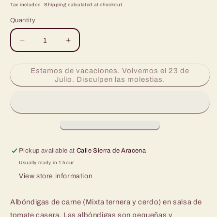
price
Tax included.
Shipping
calculated at checkout.
Quantity
Decrease
Increase
quantity
quantity
for
for
Estamos de vacaciones. Volvemos el 23 de
Albóndigas
Albóndigas
Julio. Disculpen las molestias.
de
de
carne
carne
en
en
salsa
salsa
de
de
tomate
tomate
320grs
320grs
Pickup available at
Calle Sierra de Aracena
Usually ready in 1 hour
View store information
Albóndigas de carne (Mixta ternera y cerdo) en salsa de
tomate casera. Las albóndigas son pequeñas y