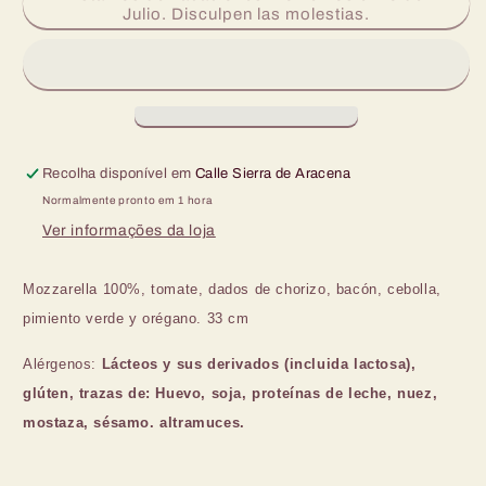
de
de
Julio. Disculpen las molestias.
Pizza
Pizza
Chorizo
Chorizo
e
e
Bacón
Bacón
33
33
cm
cm
Ø
Ø
Recolha disponível em
Calle Sierra de Aracena
Normalmente pronto em 1 hora
Ver informações da loja
Mozzarella 100%, tomate, dados de
chorizo, bacón, cebolla,
pimiento verde y orégano. 33 cm
Alérgenos:
Lácteos y
sus derivados (incluida lactosa),
glúten,
trazas de: Huevo, soja, proteínas de leche, nuez,
mostaza, sésamo. altramuces.