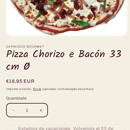
Abrir
conteúdo
multimédia
CAPRICCIO GOURMET
Pizza Chorizo e Bacón 33
1
em
modal
cm Ø
Preço
€16,95 EUR
normal
Imposto incluído.
Envio
calculado na finalização da compra.
Quantidade
Diminuir
Aumentar
a
a
quantidade
quantidade
Estamos de vacaciones. Volvemos el 23 de