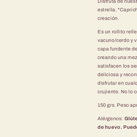
Disfruta de nues
estrella,
"
Caprich
creación.
Es un rollito rel
vacuno/cerdo y v
capa fundente de
creando una mezc
satisfacen los s
deliciosa y recon
disfrutar en cual
crujiente. No lo 
150 grs. Peso ap
Alérgenos:
Glút
de huevo.
Puede