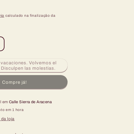
vio
calculado na finalização da
umentar
uantidade
vacaciones. Volvemos el
e
. Disculpen las molestias.
AJITA
DE
Compre já!
CARNE
IXTA
Y
el em
VERDURAS.
Calle Sierra de Aracena
50
to em 1 hora
rs.
 da loja