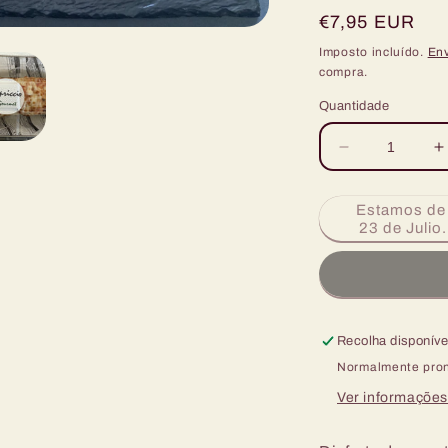
Preço
€7,95 EUR
normal
Imposto incluído.
En
compra.
Quantidade
Diminuir
A
a
a
quantidade
q
Estamos de 
de
d
23 de Julio
FAJITA
F
DE
CARNE
MIXTA
M
Y
Recolha disponív
VERDURAS.
150
1
Normalmente pron
grs.
g
Ver informações