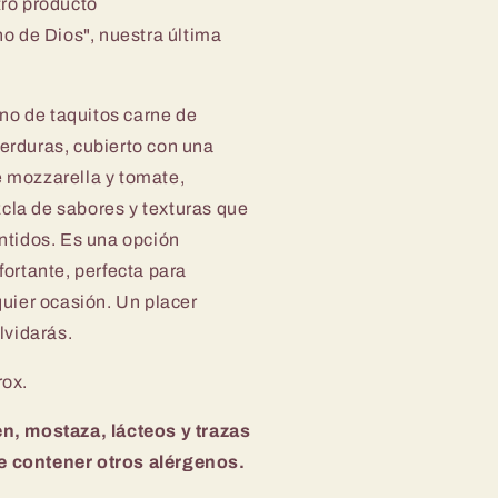
tro producto
o de Dios", nuestra última
leno de taquitos carne de
erduras, cubierto con una
 mozzarella y tomate,
la de sabores y texturas que
entidos. Es una opción
fortante, perfecta para
quier ocasión.
Un placer
olvidarás.
rox.
en, m
ostaza, lácteos y
trazas
 contener otros alérgenos.