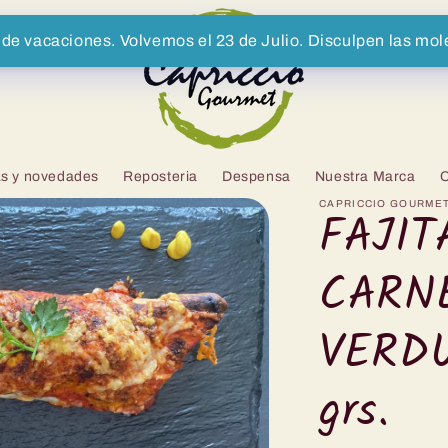
de vacaciones. Volvemos el 23 de Julio. Disculpen las mole
as y novedades
Reposteria
Despensa
Nuestra Marca
C
CAPRICCIO GOURME
FAJIT
CARN
VERDU
grs.