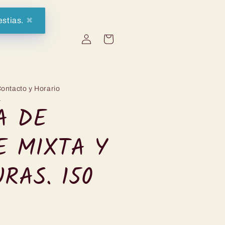
stias.
✖
Iniciar
Carrinho
sessão
ontacto y Horario
T
A DE
E MIXTA Y
RAS. 150