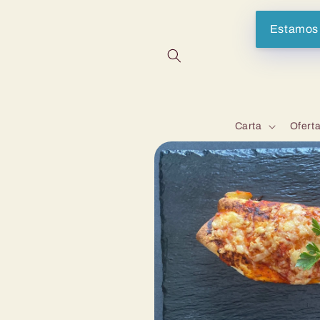
Saltar
para o
conteúdo
Estamos 
Carta
Ofert
Saltar para
a
informação
do produto