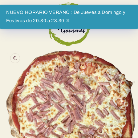
Vai
direttamente
ai contenuti
NUEVO HORARIO VERANO : De Jueves a Domingo y
Festivos de 20:30 a 23:30
✖
Carrell
Passa alle
informazioni
sul prodotto