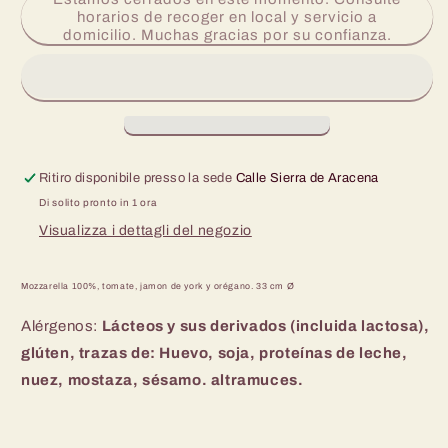
Pizza
Pizza
horarios de recoger en local y servicio a
Jamón
Jamón
domicilio. Muchas gracias por su confianza.
York
York
33
33
cm
cm
Ø
Ø
Ritiro disponibile presso la sede
Calle Sierra de Aracena
Di solito pronto in 1 ora
Visualizza i dettagli del negozio
Mozzarella 100%, tomate, jamon de york y orégano. 33 cm Ø
Alérgenos:
Lácteos y
sus derivados (incluida lactosa),
glúten,
trazas de: Huevo, soja, proteínas de leche,
nuez, mostaza, sésamo. altramuces.