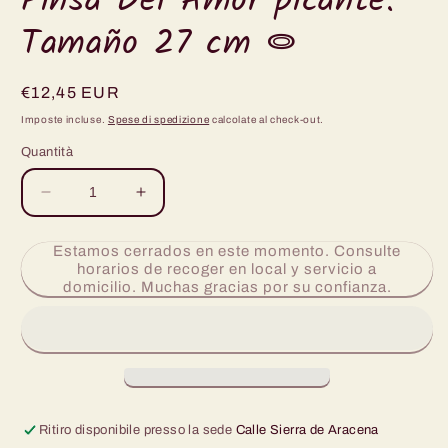
Pinsa Del Amor picante.
in
finestra
Tamaño 27 cm ⭖
modale
Prezzo
€12,45 EUR
di
Imposte incluse.
Spese di spedizione
calcolate al check-out.
listino
Quantità
Diminuisci
Aumenta
quantità
quantità
per
per
Estamos cerrados en este momento. Consulte
Pinsa
Pinsa
horarios de recoger en local y servicio a
Del
Del
domicilio. Muchas gracias por su confianza.
Amor
Amor
picante.
picante.
Tamaño
Tamaño
27
27
cm
cm
⭖
⭖
Ritiro disponibile presso la sede
Calle Sierra de Aracena