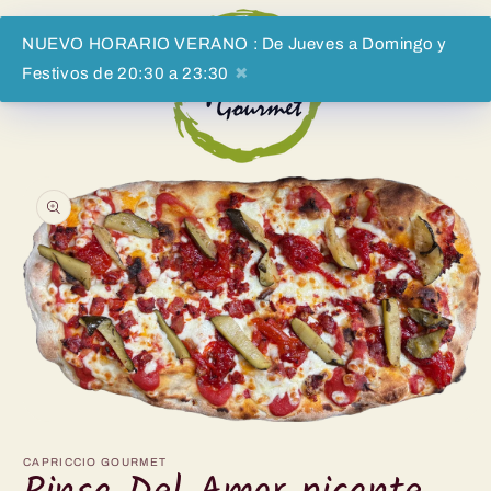
Vai
direttamente
ai contenuti
NUEVO HORARIO VERANO : De Jueves a Domingo y
Festivos de 20:30 a 23:30
✖
Carrell
Passa alle
informazioni
sul prodotto
Apri
contenuti
multimediali
CAPRICCIO GOURMET
1