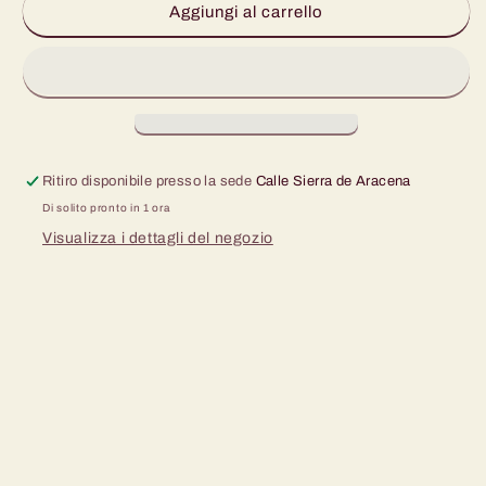
CERVEZA
CERVEZA
Aggiungi al carrello
CRUZCAMPO
CRUZCAMPO
33
33
CL
CL
Ritiro disponibile presso la sede
Calle Sierra de Aracena
Di solito pronto in 1 ora
Visualizza i dettagli del negozio