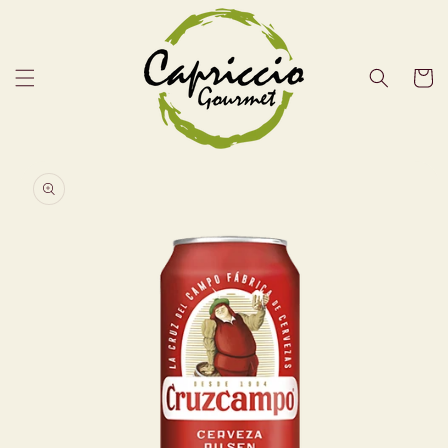
Vai
direttamente
ai contenuti
Carrell
Passa alle
informazioni
sul prodotto