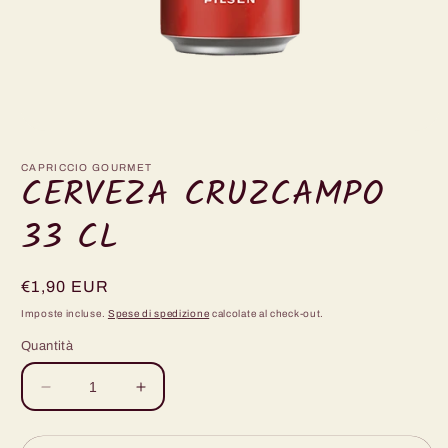
Apri
contenuti
multimediali
CAPRICCIO GOURMET
CERVEZA CRUZCAMPO
1
in
finestra
33 CL
modale
Prezzo
€1,90 EUR
di
Imposte incluse.
Spese di spedizione
calcolate al check-out.
listino
Quantità
Diminuisci
Aumenta
quantità
quantità
per
per