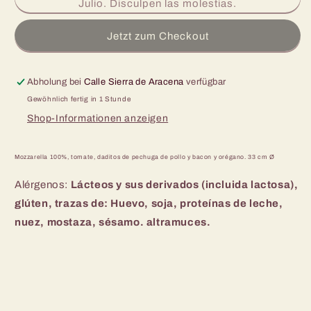
Julio. Disculpen las molestias.
Pizza
Pizza
pollo
pollo
Jetzt zum Checkout
e
e
bacón
bacón
33
33
Abholung bei
cm
Calle Sierra de Aracena
cm
verfügbar
Ø
Ø
Gewöhnlich fertig in 1 Stunde
Shop-Informationen anzeigen
Mozzarella 100%, tomate, daditos de pechuga de pollo y bacon y orégano. 33 cm Ø
Alérgenos:
Lácteos y
sus derivados (incluida lactosa),
glúten,
trazas de: Huevo, soja, proteínas de leche,
nuez, mostaza, sésamo. altramuces.