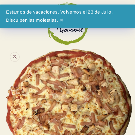
Direkt
zum
Inhalt
Estamos de vacaciones. Volvemos el 23 de Julio.
Disculpen las molestias.
✖
Warenko
oduktinformationen
ringen