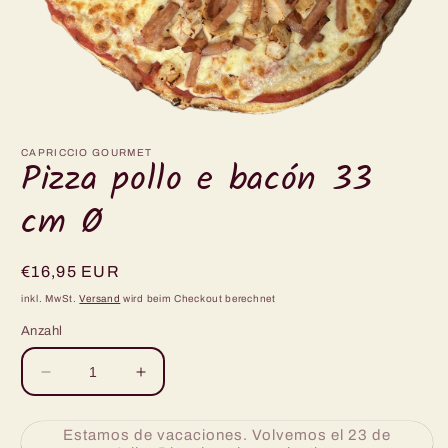
Medien
1
in
CAPRICCIO GOURMET
Pizza pollo e bacón 33
Modal
öffnen
cm Ø
Normaler
€16,95 EUR
Preis
inkl. MwSt.
Versand
wird beim Checkout berechnet
Anzahl
Verringere
Erhöhe
die
die
Menge
Menge
Estamos de vacaciones. Volvemos el 23 de
für
für