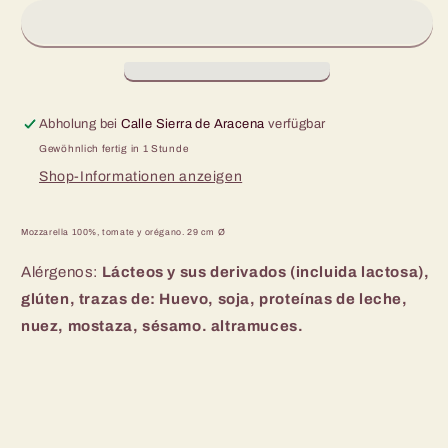
Margarita
Margarita
29
29
cm
cm
Ø
Ø
Abholung bei
Calle Sierra de Aracena
verfügbar
Gewöhnlich fertig in 1 Stunde
Shop-Informationen anzeigen
Mozzarella 100%, tomate y orégano. 29 cm Ø
Alérgenos:
Lácteos y
sus derivados (incluida lactosa),
glúten,
trazas de: Huevo, soja, proteínas de leche,
nuez, mostaza, sésamo. altramuces.