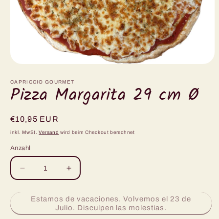
Medien
1
in
CAPRICCIO GOURMET
Pizza Margarita 29 cm Ø
Modal
öffnen
Normaler
€10,95 EUR
Preis
inkl. MwSt.
Versand
wird beim Checkout berechnet
Anzahl
Verringere
Erhöhe
die
die
Menge
Menge
Estamos de vacaciones. Volvemos el 23 de
für
für
Julio. Disculpen las molestias.
Pizza
Pizza