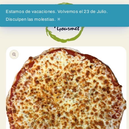
Direkt
zum
Inhalt
Estamos de vacaciones. Volvemos el 23 de Julio.
Disculpen las molestias.
✖
Warenko
oduktinformationen
ringen