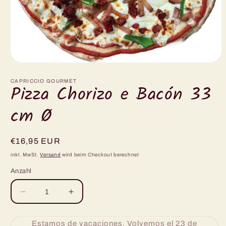
Medien
1
in
CAPRICCIO GOURMET
Pizza Chorizo e Bacón 33
Modal
öffnen
cm Ø
Normaler
€16,95 EUR
Preis
inkl. MwSt.
Versand
wird beim Checkout berechnet
Anzahl
Verringere
Erhöhe
die
die
Menge
Menge
Estamos de vacaciones. Volvemos el 23 de