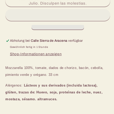
für
für
Julio. Disculpen las molestias.
Pizza
Pizza
Chorizo
Chorizo
e
e
Bacón
Bacón
33
33
cm
cm
Ø
Ø
Abholung bei
Calle Sierra de Aracena
verfügbar
Gewöhnlich fertig in 1 Stunde
Shop-Informationen anzeigen
Mozzarella 100%, tomate, dados de
chorizo, bacón, cebolla,
pimiento verde y orégano. 33 cm
Alérgenos:
Lácteos y
sus derivados (incluida lactosa),
glúten,
trazas de: Huevo, soja, proteínas de leche, nuez,
mostaza, sésamo. altramuces.