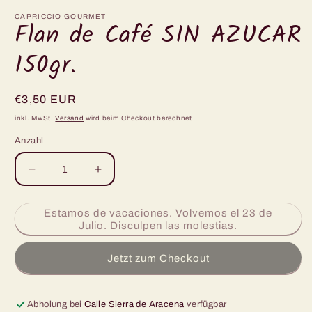
1
in
CAPRICCIO GOURMET
Flan de Café SIN AZUCAR
Modal
öffnen
150gr.
Normaler
€3,50 EUR
Preis
inkl. MwSt.
Versand
wird beim Checkout berechnet
Anzahl
Verringere
Erhöhe
die
die
Menge
Menge
Estamos de vacaciones. Volvemos el 23 de
für
für
Julio. Disculpen las molestias.
Flan
Flan
de
de
Jetzt zum Checkout
Café
Café
SIN
SIN
AZUCAR
AZUCAR
Abholung bei
150gr.
Calle Sierra de Aracena
150gr.
verfügbar