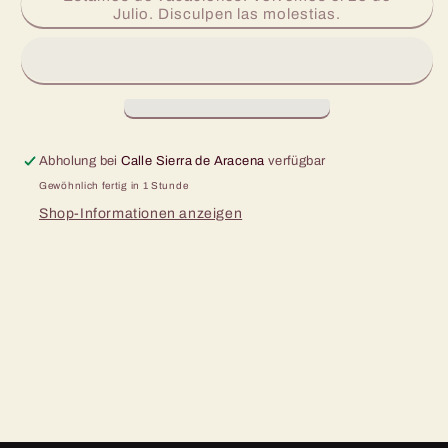
für
für
Julio. Disculpen las molestias.
Pizza
Pizza
Pepperoni
Pepperoni
450gr.
450gr.
29
29
cm
cm
Ø
Ø
Abholung bei
Calle Sierra de Aracena
verfügbar
Gewöhnlich fertig in 1 Stunde
Shop-Informationen anzeigen