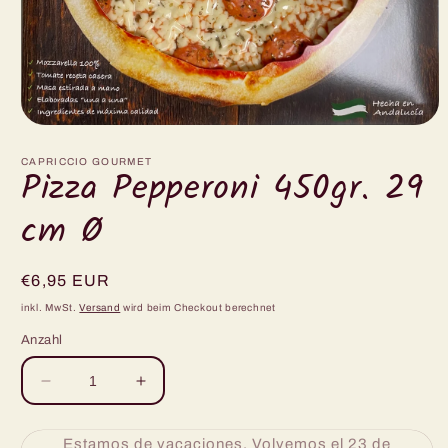
Medien
1
in
CAPRICCIO GOURMET
Pizza Pepperoni 450gr. 29
Modal
öffnen
cm Ø
Normaler
€6,95 EUR
Preis
inkl. MwSt.
Versand
wird beim Checkout berechnet
Anzahl
Verringere
Erhöhe
die
die
Menge
Menge
Estamos de vacaciones. Volvemos el 23 de